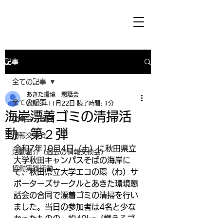
記事
全ての記事
あきた環境 懇話会
全ての記事
2025年11月22日
読了時間: 1分
海岸漂着ゴミの清掃活
理事会・総会
動 第２弾
情報交換会
令和7年10月4日（土）に秋田県立
活動紹介（過去の情報交換会）
大学秋田キャンパスそばの海岸に
協働実践活動
て、秋田県立大学エコの環（わ）サ
ポーターズサークルとあきた環境懇
話会の合同で漂着ゴミの清掃を行い
ました。当日の参加者は4名と少な