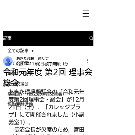
記事
全ての記事
あきた環境 懇話会
全ての記事
2021年11月8日
読了時間: 1分
令和元年度 第2回 理事会
理事会・総会
総会
情報交換会
あきた環境懇話会の「令和元年
活動紹介（過去の情報交換会）
度第2回理事会・総会」が12月
協働実践活動
21日（土），「カレッジプラ
ザ」にて開催されました（小講
義室1）。
　長沼会長が欠席のため，宮田